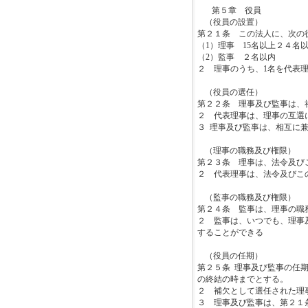
第５章 役員
（役員の設置）
第２１条 この法人に、次の
（
1
）理事
15
名以上２４名
（
2
）監事 ２名以内
２ 理事のうち、
1
名を代表
（役員の選任）
第２２条 理事及び監事は、
２ 代表理事は、理事の互選
３
理事及び監事は、相互に
（理事の職務及び権限）
第２３条 理事は、法令及び
２ 代表理事は、法令及びこ
（監事の職務及び権限）
第２４条 監事は、理事の職
２ 監事は、いつでも、理事
することができる
（役員の任期）
第２５条
理事及び監事の任
の終結の時までとする。
２ 補欠として選任された理
３ 理事及び監事は、第２１