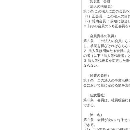
第３章 会員
（法人の構成員）
第５条 この法人に次の会員を
（
1
）
正会員
：この法人の目
（
2
）賛助会員 ：前項に該当
２
前項の会員のうち正会員を
（会員資格の取得）
第６条 この法人の会員にな
し、承認を得なければならな
２
法人又は団体たる会員に
の者（以下「法人等代表者」
３ 法人等代表者を変更した
ならない。
（経費の負担）
第７条 この法人の事業活動
会において別に定める額を支
（任意退社）
第８条 会員は、社員総会に
できる。
（除 名）
第９条 会員が次のいずれか
できる。
（
1
）この定款その他の規則