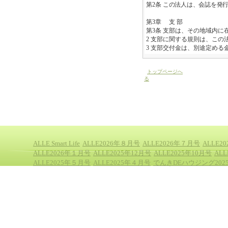
第
2
条
この法人は、会誌を発
第
3
章 支 部
第
3
条 支部は、その地域内に
2
支部に関する規則は、この
3
支部交付金は、別途定める
トップページへ
る
ALLE Smart Life
ALLE2026年８月号
ALLE2026年７月号
ALLE2
ALLE2026年１月号
ALLE2025年12月号
ALLE2025年10月号
AL
ALLE2025年５月号
ALLE2025年４月号
でんきDEハウジング202