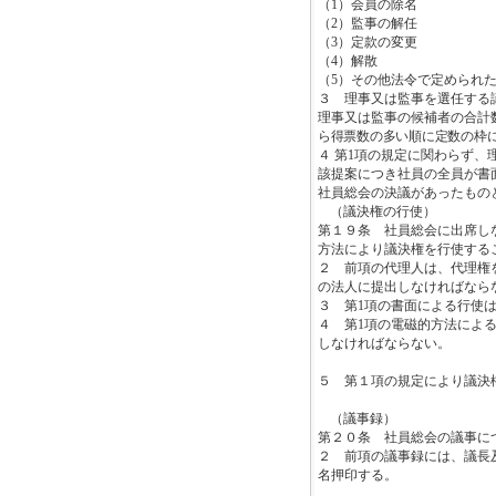
（
1
）会員の除名
（
2
）監事の解任
（
3
）定款の変更
（
4
）解散
（
5
）その他法令で定められ
３ 理事又は監事を選任する
理事又は監事の候補者の合計
ら得票数の多い順に定数の枠
４ 第
1
項の規定に関わらず、
該提案につき社員の全員が書
社員総会の決議があったもの
（議決権の行使）
第１９条 社員総会に出席し
方法により議決権を行使する
２ 前項の代理人は、代理権
の法人に提出しなければなら
３ 第
1
項の書面による行使
４ 第
1
項の電磁的方法によ
しなければならない。
５ 第１項の規定により議決
（議事録）
第２０条 社員総会の議事に
２ 前項の議事録には、議長
名押印する。