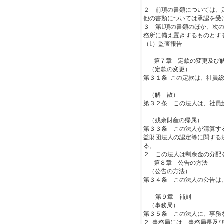
２ 前項の書類については、
他の書類については承認を受
３ 第
1
項の書類のほか、次
務所に備え置きするものとす
（
1
）監査報告
第７章 定款の変更及
（定款の変更）
第３１条
この定款は、社員
（解 散）
第３２条 この法人は、社員
（残余財産の帰属）
第３３条 この法人が清算す
益財団法人の認定等に関する
る。
２ この法人は剰余金の分配
第８章 公告の方法
（公告の方法）
第３４条 この法人の公告は
第９章 補則
（事務局）
第３５条 この法人に、事務
２
事務局には、事務局長及