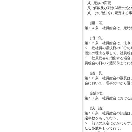
（
4
）定款の変更
（
5
）解散及び残余財産の処
（
6
）その他法令に規定する
（開 催）
第１４条 社員総会は、定時
（招 集）
第１５条 社員総会は、法令
２ 総社員の議決権の
10
分の
招集の理由を示して、社員総
３ 社員総会を招集する場合
員総会の日の２週間前までに
（議 長）
第１６条 社員総会の議長は
会において、理事の中から選
（議決権）
第１７条 社員総会における
（決 議）
第１８条 社員総会の決議は
過半数をもって行う。
２ 前項の規定にかかわらず
たる多数をもって行う。