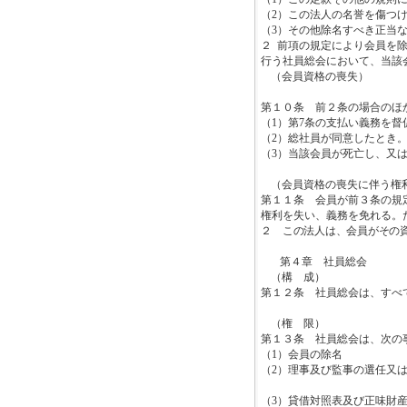
（
2
）この法人の名誉を傷つ
（
3
）その他除名すべき正当
２
前項の規定により会員を
行う社員総会において、当該
（会員資格の喪失）
第１０条 前２条の場合のほ
（
1
）第
7
条の支払い義務を督
（
2
）総社員が同意したとき
（
3
）当該会員が死亡し、又
（会員資格の喪失に伴う権
第１１条 会員が前３条の規
権利を失い、義務を免れる。
２
この法人は、会員がその
第４章 社員総会
（構 成）
第１２条 社員総会は、すべ
（権 限）
第１３条 社員総会は、次の
（
1
）会員の除名
（
2
）理事及び監事の選任又
（
3
）貸借対照表及び正味財