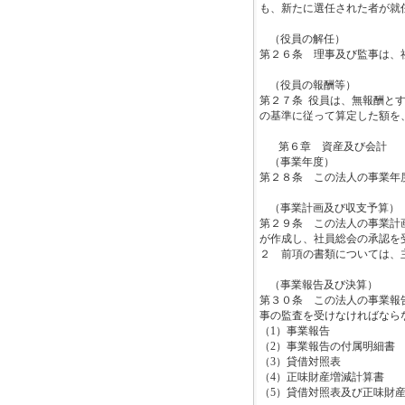
も、新たに選任された者が就
（役員の解任）
第２６条 理事及び監事は、
（役員の報酬等）
第２７条
役員は、無報酬と
の基準に従って算定した額を
第６章 資産及び会計
（事業年度）
第２８条 この法人の
（事業計画及び収支予算
第２９条 この法人の事業計
が作成し、社員総会の承認を
２ 前項の書類については、
（事業報告及び決算）
第３０条 この法人の事業報
事の監査を受けなければなら
（
1
）事業報告
（
2
）事業報告の付属明細書
（
3
）貸借対照表
（
4
）正味財産増減計算書
（
5
）貸借対照表及び正味財