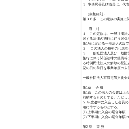
３
事務局長及び職員は、代
（実施細則）
第３６条
この定款の実施に
附 則
１ この定款は、一般社団法
関する法律の施行に伴う関係
第
1
項に定める一般法人の設
２ この法人の最初の代表理
３ 一般社団法人及び一般財
施行に伴う関係法律の整備等
る特例民法法人の解散の登記
記の日の前日を事業年度の末
一般社団法人家庭電気文化会
第
1
章 会 費
第
1
条 この法人の会費は正
前納するものとする。ただし
２ 年度途中に入会した会員
項に準ずるものとする。
(1)
上半期に入会の場合年額
(2)
下半期に入会の場合年額の
第
2
章 業 務