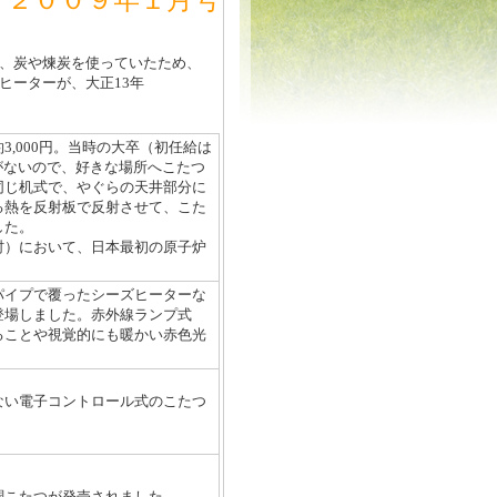
／２００９年１月号
、炭や煉炭を使っていたため、
ーターが、大正13年
,000円。当時の
大卒
（
初任給は
がな
いので、
好
きな場所へこたつ
同じ
机
式で、やぐらの天井部分に
る熱を反射板で反射させて、こた
した。
村）に
おいて、日本最初の原子炉
パイプで覆ったシーズヒーターな
登場しました。赤外線ランプ式
ることや視覚的にも暖かい赤色光
ない電子コントロール式のこたつ
調こたつが発売されました。