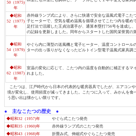
50（
1975)
年
赤外線ランプ式により、さらに快適で安全な温風式電子こた
◆昭和
子ヒーターで、空気を暖め温風を循環させてこたつ内を暖め
52（
1977)
足打法で活躍した王貞治選手が、通算本塁打756号を達成し
年
の記録を更新しました。同年からスタートした国民栄誉賞の
◆昭和
やぐら内に薄型の送風機と電子ヒーター、温度コントロール
54（
1979)
ターの出っ張りがなくなったビルトイン型電子温風式家具調
年
◆昭和
室温の変化に応じて、こたつ内の温度を自動的に補正するマ
62（
1987)
れました。
年
こたつは、江戸時代から日本の代表的な暖房器具でしたが、エアコンや
境が変化し、使用頻度が減ってきました。こたつに入って、みかんを食
う思い出は懐かしい限りです。
● 主なこたつの歴史 ●
◆昭和32（
1957)
年
やぐら式こたつ発売
◆昭和35（
1960)
年
赤外線ランプ式のこたつ発売
◆昭和43（
1968)
年
折畳み式、伸縮式やぐらこたつ発売