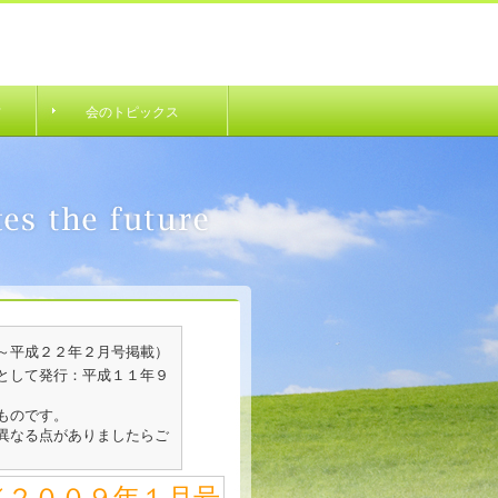
材
会のトピックス
～平成２２年２月号掲載）
として発行：平成１１年９
ものです。
異なる点がありましたらご