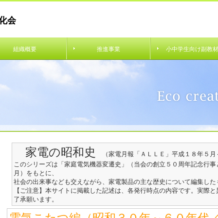
化会
組織概要
推進事業
小中学生向け副教
家電の昭和史
（
家電月報「ＡＬＬＥ」平成１８年５月
このシリーズは「家庭電気機器変遷史」（当会の創立５０周年記念行事
月）をもとに、
社会の出来事なども交えながら、家電製品の主な歴史について編集した
【ご注意】本サイトに掲載した記述は、各発行時点の内容です。実際と
了承願います。