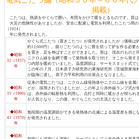
電気こたつ編（昭和３０年～６０年代
掲載）
こたつは、熱源をやぐらで囲い、布団をかけて暖をとるものです。昔は
火災の危険性がありましたが、安全に配慮し電気を利用したこたつ用のヒ
（1924）
年に発売されました。
やぐら式こたつ（置きこたつ）が発売されましたが（価格は約3
約13,000円）。掘りごたつのように畳を切って炉を作る必要
を置き、足を伸ばすことができました。形は、現在
のものと
◆昭和
ニクロム線を金網で覆って発熱体を取
リ付け、そこから発
す
32（
1957)
つ内部を暖めていました。
温度調節は、サーモス
タット式で
年
この年の７月、日本原子力研究所の東海
研究所（茨城県東海
が臨海に達し、原子力平和
利用の出発点となりました。
従来の電気こたつは、ニクロム線発熱体やニクロム線を金属
◆昭和
どが、採用されていましたが、この年より赤外線ランプ式が
35（
1960)
は、赤外線の輻射熱を利用し、点灯と同時に暖かさが得られ
年
が人気となり、この後、やぐらこたつの主流となりました。
◆昭和
無段階の温度調節ができる発熱体の点滅による温度差を感じ
45（
1970)
が発売されました。
年
◆昭和
和室にも洋室にも調和し、テーブルとして１年中使える家具