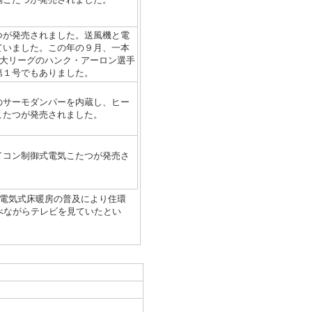
つが発売されました。送風機と電
ていました。この年の９月、一本
、大リーグのハンク・アーロン選手
第１号でもありました。
のサーモダンパーを内蔵し、ヒー
こたつが発売されました。
イコン制御式電気こたつが発売さ
電気式床暖房の普及により住環
べながらテレビを見ていたとい