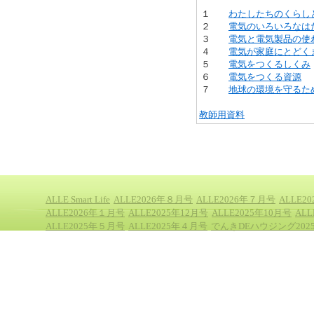
１
わたしたちのくらし
２
電気のいろいろなは
３
電気と電気製品の使
４
電気が家庭にとどく
５
電気をつくるしくみ
６
電気をつくる資源
７
地球の環境を守るた
教師用資料
ALLE Smart Life
ALLE2026年８月号
ALLE2026年７月号
ALLE2
ALLE2026年１月号
ALLE2025年12月号
ALLE2025年10月号
AL
ALLE2025年５月号
ALLE2025年４月号
でんきDEハウジング202