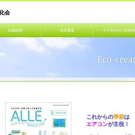
化会
組織概要
推進事業
小中学生向け副教
これからの
季節
は
エアコン
が主役！