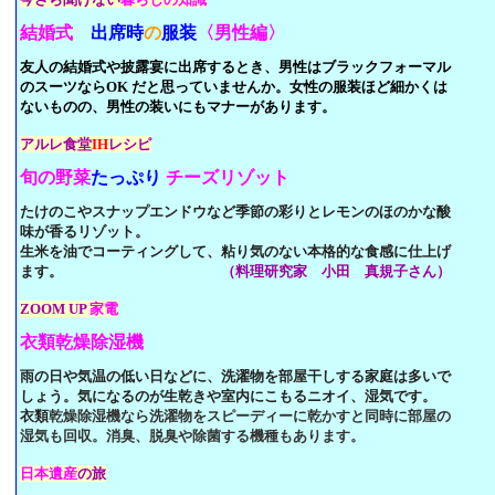
結婚式
出席時
の
服装
〈男性編〉
友人の結婚式や披露宴に出席するとき、男性はブラックフォーマル
の
スーツならOK だと思っていませんか。女性の服装ほど細かくは
ない
ものの、男性の装いにもマナーがあります。
アルレ食堂
IH
レシピ
旬の野菜
たっぷり
チーズリゾット
たけのこやスナップエンドウなど季節の彩りとレモンのほのかな
酸
味
が香るリゾット。
生米を油でコーティングして、粘り気のな
い本格的な食感に仕上げ
ます。
（料理研究家 小田 真規子さん）
ZOOM UP
家電
衣類乾燥除湿機
雨の日や気温の低い日などに、洗濯物を部屋干しする家庭は多いで
しょ
う。気になるのが生乾きや室内にこもるニオイ、湿気です。
衣類
乾燥除
湿機なら洗濯物をスピーディーに乾かすと同時に部屋の
湿気も
回収。
消臭、脱臭や除菌する機種もあります。
日本遺産
の旅