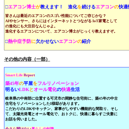
□
エアコン博士
が
教えます！
進化
を
続ける
エアコン
の
快適
皆さんは最近のエアコンのスゴい性能についてご存じかな？
AIやセンサー、さらにはインターネットとつながる IoT
家電として
の
進化にも大注目なんじゃよ。
進化するエアコンについて
、エアコン博士がじっくり教えますぞ。
□
熱中症予防
に
欠かせない
エアコン
の
紹介
その他の内容（一部）
Smart Life
Report
築45年
の
平屋
を
フルリノベーション
明るい
LDK
と
オール電化
の
快適
生活
岐阜県の中南部に位置する可児市の閑静な住宅街に、築45年の中古
住宅をリノベーションしたI様邸があります。
こだわりのLDKやキッチン、家事がしやすい機能的な間取り、そし
て、太陽光発電とオール電化で、おトクに、快適に暮らすご夫妻に
お話を伺いました。
今さら聞けない
暮らしの知識