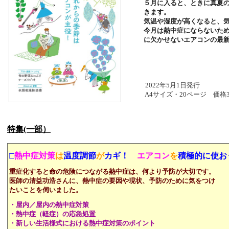
５月に入ると、ときに真夏
きます。
気温や湿度が高くなると、
今月は熱中症にならないた
に欠かせないエアコンの最
2022年5月1日発行
A4サイズ・20ページ 価格3
特集(一部）
□
熱中症対策
は
温度調節
が
カギ！
エアコン
を
積極的に使お
重症化すると命の危険につながる熱中症は、何より予防が大切です。
医師の清益功浩さんに、熱中症の要因や現状、予防のために気をつけ
たいことを伺いました。
・
屋内／屋内の熱中症対策
・熱中症（軽症）の応急処置
・新しい生活様式における熱中症対策のポイント