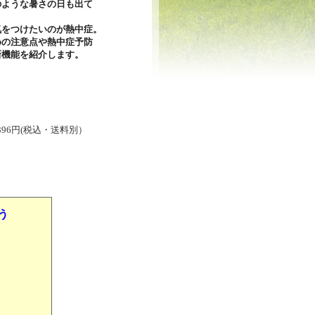
のような暑さの日も出て
気をつけたいの
が熱中症。
めの注意点や熱中症予防
新機能を紹介します。
96円(税込・送料別）
う