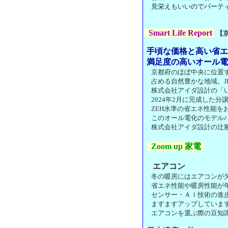
見栄えもいいのでパーティ
Smart Life Report
【
手頃な価格と高い省エ
満足度の高いオール電
京都府のほぼ中央に位置す
占める自然豊かな地域。J
株式会社アイダ設計の
「
2024年2月に完成した分
ZEH水準の省エネ性能を
このオール電化のモデル
株式会社アイダ設計の辻勝
Zoom up 家電
エアコン
冬の暖房にはエアコンが
省エネ性能や暖房性能が
センサー・ＡＩ技術の進歩
ますますアップしています
エアコンを選ぶ際の豆知識