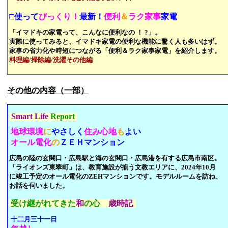
□
使って
びっくり！
最新！
便利
＆
ラク家事
家電
「イマドキの家電って、こんなに便利なの ！ ?」。
実際に使ってみると、イマドキ家電の便利な機能に驚く人も多いはず。
家事の省力化や時短につながる「便利＆ラク家事家電」を紹介します。
料理編/掃除編/洗濯その他編
その他の内容（一部）
Smart Life
Report
地球環境
に
やさしく
住み心地
も
よい
オール電化
の
ＺＥＨマンション
広島の陸の玄関口・広島駅と海の玄関口・広島港を有する広島市南区。
「ライオンズ東翠町」は、
教育施設が揃う文教エリアに、2024
年
10月
に竣工予定の
オール電化のZEHマンションです。
モデルルームを訪ね、
お話を伺いました。
受け継がれてきた
和
の心
歳時記
十二月三十一日