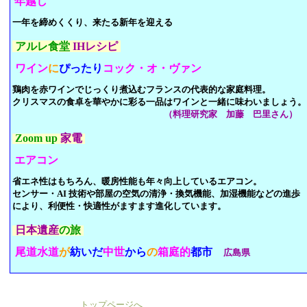
年越し
一年を締めくくり、来たる新年を迎える
アルレ食堂
IHレシピ
ワイン
に
ぴったり
コック・オ・ヴァン
鶏肉を赤ワインでじっくり煮込むフランスの代表的な家庭料理。
クリスマスの食卓を華やかに彩る一品はワインと一緒に味わいましょう。
（料理研究家
加藤 巴里
さん）
Zoom up
家電
エアコン
省エネ性はもちろん、暖房性能も年々向上しているエアコン。
センサー・AI 技術や部屋の空気の清浄・換気機能、加湿機能などの
進歩
により、利便性・快適性がますます進化しています。
日本遺産
の旅
尾道水道
が
紡いだ
中世
から
の
箱庭的
都市
広島県
トップページへ