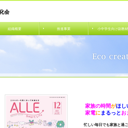
化会
組織概要
推進事業
小中学生向け副教
家族の時間
が
ほし
家電
に
まるっと
お
忙しい毎日でも家族と過