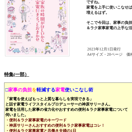
ですね。
家電を上手に使いこなせ
増えるはず。
そこで今回は、家事の負
＆ラク家事
家電の上手な
2023年12月1日発行
A4サイズ・20ページ 価
特集(一部）
□
家事の負担
を
軽減する
家電
使いこなし術
「家電を使えばもっと上質な暮らしを実現できる」
と話す家電ライフスタイルプロデューサーの神原サリーさん。
家電を活用した家事の省力化やおすすめの便利＆ラク家事家電について
伺い
ました。
・便利＆ラク家事家電のキーワード
・神原サリーさんおすすめの便利＆ラク家事家電はコレ！
・便利＆ラク家事家電と共働き夫婦の1日